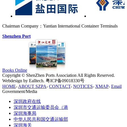
Chairman Company：Yantian International Container Terminals
Shenzhen Port
Books Online
Copyright © ShenZhen Ports Association All Rights Reserved.
Webdesign by Ealltech. 粤ICP备09018330号
HOME
-
ABOUT SZPA
-
CONTACT
-
NOTICES
-
XMAP
-
Email
Government/Media
深圳政府在线
深圳市交通运输委员会（港
深圳海事局
中华人民共和国交通运输部
深圳海关