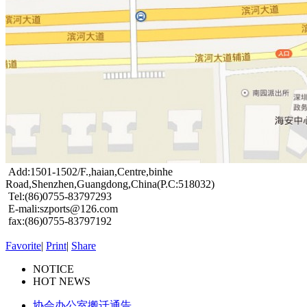
Add:1501-1502/F.,haian,Centre,binhe
Road,Shenzhen,Guangdong,China(P.C:518032)
Tel:(86)0755-83797293
E-mali:szports@126.com
fax:(86)0755-83797192
Favorite
|
Print
|
Share
NOTICE
HOT NEWS
协会办公室搬迁通告