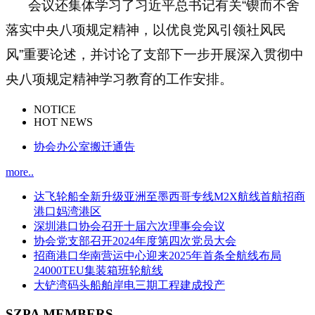
会议还集体学习了习近平总书记有关“锲而不舍
落实中央八项规定精神，以优良党风引领社风民
风”重要论述，并讨论了支部下一步开展深入贯彻中
央八项规定精神学习教育的工作安排。
NOTICE
HOT NEWS
协会办公室搬迁通告
more..
达飞轮船全新升级亚洲至墨西哥专线M2X航线首航招商
港口妈湾港区
深圳港口协会召开十届六次理事会会议
协会党支部召开2024年度第四次党员大会
招商港口华南营运中心迎来2025年首条全航线布局
24000TEU集装箱班轮航线
大铲湾码头船舶岸电三期工程建成投产
SZPA MEMBERS