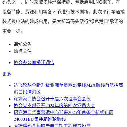
码头之一，同时采取多种环保措施，包括启用LNG拖车，在
设备节能、资源利用等各环节进行技术创新。此次平行车道撬
装式换电站的建成启用，是大铲湾码头履行“绿色港口”承诺的
重要一步。
通知公告
热点关注
协会办公室搬迁通告
更多
达飞轮船全新升级亚洲至墨西哥专线M2X航线首航招商
港口妈湾港区
深圳港口协会召开十届六次理事会会议
协会党支部召开2024年度第四次党员大会
招商港口华南营运中心迎来2025年首条全航线布局
24000TEU集装箱班轮航线
大铲湾码头船舶岸电三期工程建成投产